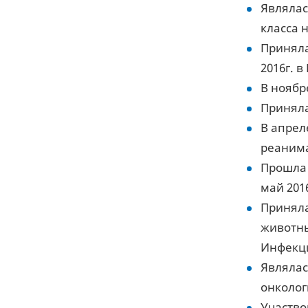
Являлас
класса 
Приняла
2016г. в
В ноябр
Приняла
В апрел
реанима
Прошла 
май 2016
Приняла
животны
Инфекци
Являлас
онколог
Участво