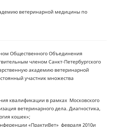
академию ветеринарной медицины по
еном Общественного Объединения
йствительным членом Санкт-Петербургского
ударственную академию ветеринарной
остоянный участник множества
ышения квалификации в рамках Московского
зация ветеринарного дела. Диагностика,
огия кошек»;
онференции «ПрактиВет» февраля 2010и