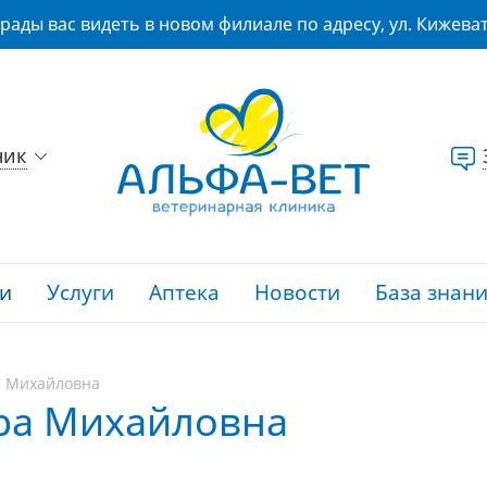
рады вас видеть в новом филиале по адресу, ул. Кижеват
ник
и
Услуги
Аптека
Новости
База знан
а Михайловна
ра Михайловна