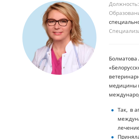
Должность:
Образован
специально
Специализ
Болматова
«Белорусск
ветеринарн
медицины п
международ
Так, в 
междуна
лечение
Приняла