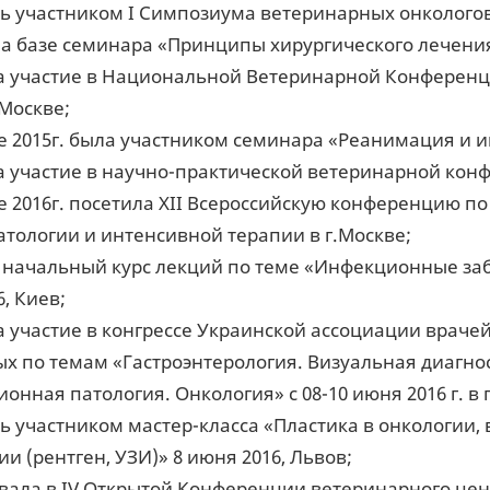
ь участником I Симпозиума ветеринарных онкологов в
на базе семинара «Принципы хирургического лечени
 участие в Национальной Ветеринарной Конференции 
 Москве;
е 2015г. была участником семинара «Реанимация и и
 участие в научно-практической ветеринарной конф
е 2016г. посетила XII Всероссийскую конференцию п
тологии и интенсивной терапии в г.Москве;
начальный курс лекций по теме «Инфекционные заб
, Киев;
 участие в конгрессе Украинской ассоциации врач
х по темам «Гастроэнтерология. Визуальная диагно
онная патология. Онкология» с 08-10 июня 2016 г. в г
ь участником мастер-класса «Пластика в онкологии,
ии (рентген, УЗИ)» 8 июня 2016, Львов;
вала в IV Открытой Конференции ветеринарного цент