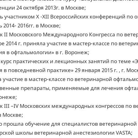
нции 24 октября 2013г. в Москве;
ь участником X -XII Всероссийских конференций по
2014- 2016гг. в Москве;
к II Московского Международного Конгресса по вете
ре 2014 г. приняла участие в мастер-классе по вет
ия в офтальмологии» в г. Воронеж;
курс практических и лекционных занятий по теме «Э
 в повседневной практике» 29 января 2015 г. , г. Мос
 участие в мастер-классе по ветеринарной офтальм
венные препараты, применяемые для лечения офтал
ронеже;
к III –IV Московских международных конгрессов по 
 в Москве;
 прошла обучение для специалистов ветеринарной ан
ской школы ветеринарной анестезиологии VASTA;