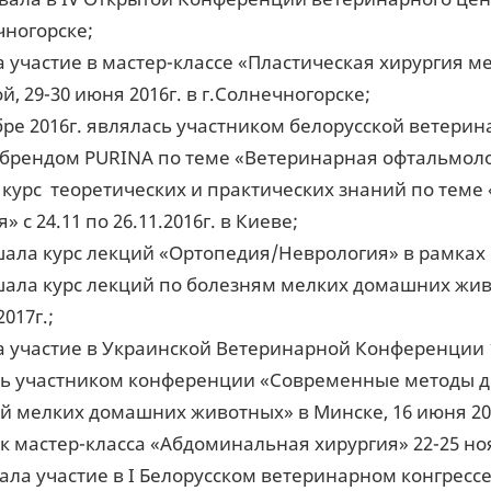
чногорске;
 участие в мастер-классе «Пластическая хирургия 
й, 29-30 июня 2016г. в г.Солнечногорске;
бре 2016г. являлась участником белорусской ветери
брендом PURINA по теме «Ветеринарная офтальмоло
курс теоретических и практических знаний по теме
» с 24.11 по 26.11.2016г. в Киеве;
ала курс лекций «Ортопедия/Неврология» в рамках с
ала курс лекций по болезням мелких домашних жив
017г.;
 участие в Украинской Ветеринарной Конференции 15
ь участником конференции «Современные методы д
й мелких домашних животных» в Минске, 16 июня 201
к мастер-класса «Абдоминальная хирургия» 22-25 ноя
ла участие в I Белорусском ветеринарном конгрес