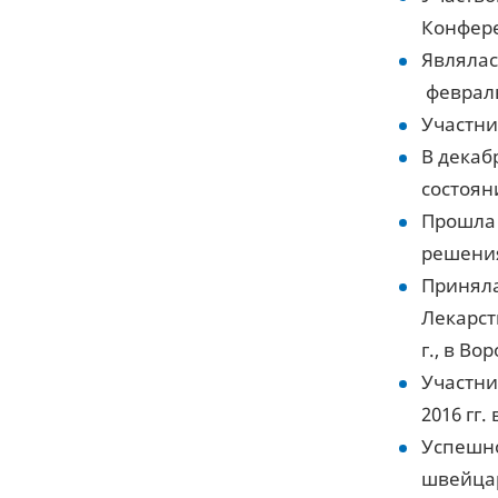
Конфере
Являлас
февраль 
Участни
В декаб
состоян
Прошла 
решения
Приняла
Лекарст
г., в Во
Участни
2016 гг.
Успешно
швейцар