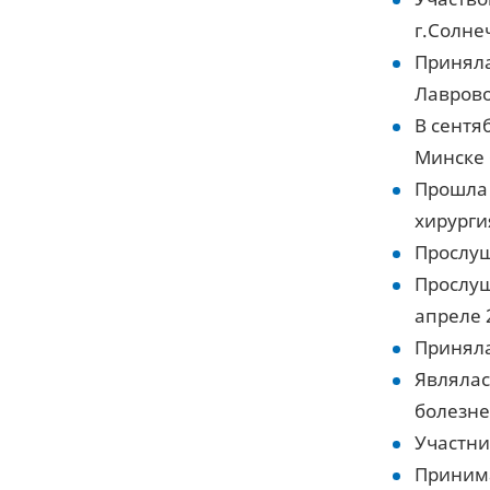
г.Солне
Приняла
Лаврово
В сентя
Минске 
Прошла 
хирургия
Прослуш
Прослуш
апреле 2
Приняла
Являлас
болезне
Участни
Принима