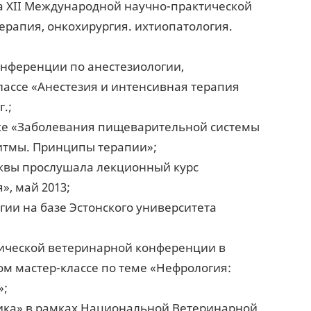
а XII Международной научно-практической
ерапия, онкохирургия. ихтиопатология.
онференции по анестезиологии,
лассе «Анестезия и интенсивная терапия
.;
тике «Заболевания пищеварительной системы
ритмы. Принципы терапии»;
сквы прослушала лекционный курс
, май 2013;
ии на базе Эстонского университета
тической ветеринарной конференции в
ком мастер-классе по теме «Нефрология:
»;
стика» в рамках Национальной Ветеринарной