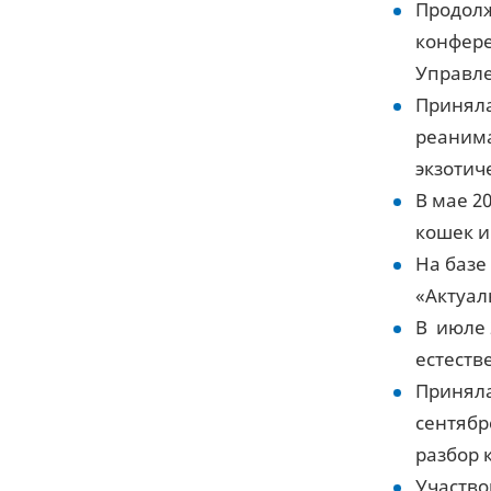
Продолж
конфере
Управле
Приняла
реанима
экзотич
В мае 2
кошек и
На базе
«Актуал
В июле 
естестве
Приняла
сентябр
разбор 
Участво