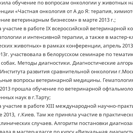
ила обучение по вопросам онкологии у животных н
нции «Частная онкология от А до Я: терапия, химиот
ние ветеринарным бизнесом» в марте 2013 г.;
 участие в работе IX всероссийской ветеринарной к
тологии и интенсивной терапии, а также в мастер-к
еских животных» в рамках конференции, апрель 2013г
013г. участвовала в белорусском семинаре по тема
 собак. Методы диагностики. Диагностические алго
 Института развития сравнительной онкологии г.Мо
ьные вопросы ветеринарной медицины. Гематология»
2013 прошла обучение по ветеринарной офтальмолог
нных наук в г.Тарту;
 участие в работе XIII международной научно-прак
е 2013, г.Киев. Там же приняла участие в практичес
клинических случаев. Алгоритм постановки диагноза
вала в мастер-классе по курсу «Визуальная диагно