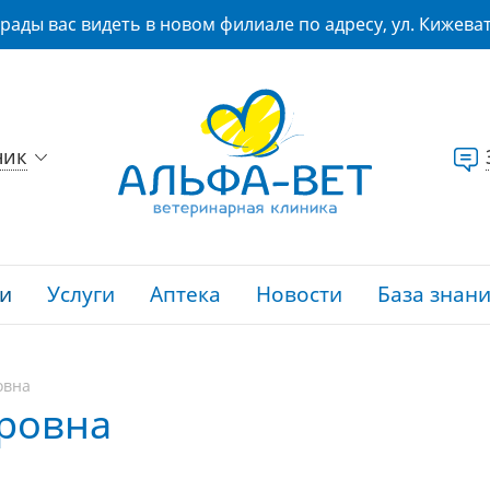
рады вас видеть в новом филиале по адресу, ул. Кижеват
ник
и
Услуги
Аптека
Новости
База знан
овна
ровна