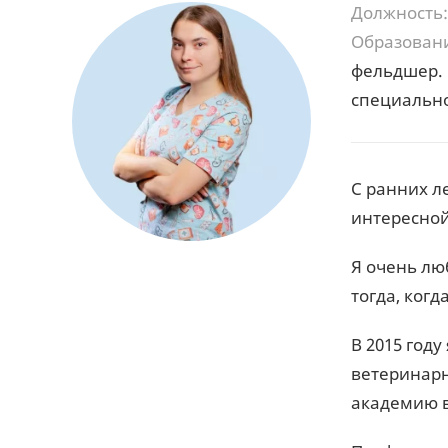
Должность:
Образован
фельдшер. 
специально
С ранних л
интересной
Я очень лю
тогда, ког
В 2015 год
ветеринарн
академию в