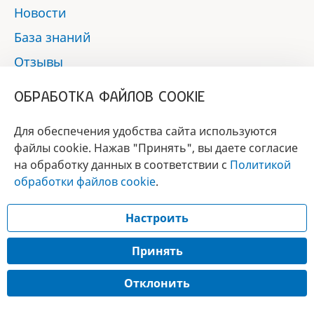
Новости
База знаний
Отзывы
Контакты
ОБРАБОТКА ФАЙЛОВ COOKIE
Мы в социальных сетях:
Для обеспечения удобства сайта используются
файлы cookie. Нажав "Принять", вы даете согласие
на обработку данных в соответствии с
Политикой
БРЕНД
обработки файлов cookie
.
ГОДА 2017 - 2019
Настроить
© 2017 - 2026 «Альфа-вет»
Разработка сайта —
Принять
Лицензия № 02150/1874, УНП 190845301
Отклонить
Информация, представленная на сайте, носит справочный характер и не
является публичной офертой.