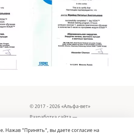
© 2017 - 2026 «Альфа-вет»
Разработка сайта —
e. Нажав "Принять", вы даете согласие на
Лицензия № 02150/1874, УНП 190845301