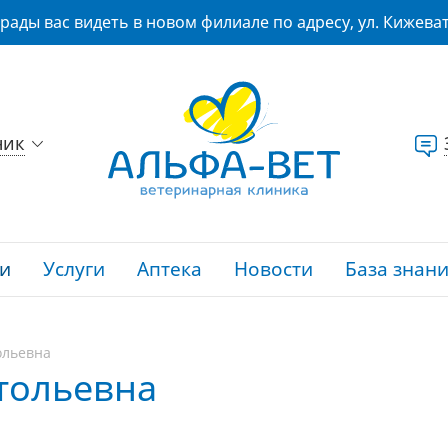
рады вас видеть в новом филиале по адресу, ул. Кижеват
ник
и
Услуги
Аптека
Новости
База знан
ольевна
тольевна