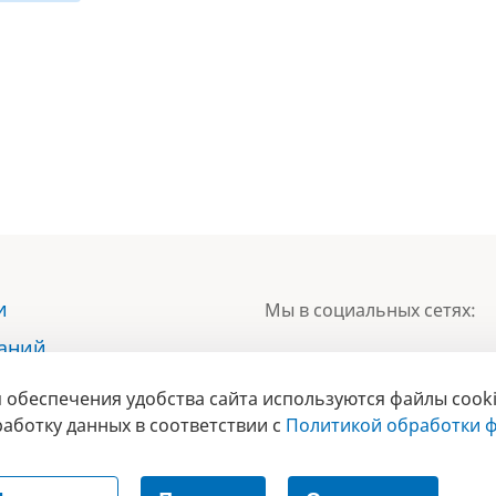
и
Мы в социальных сетях:
наний
ы
 обеспечения удобства сайта используются файлы cooki
БРЕНД
ты
аботку данных в соответствии с
Политикой обработки ф
ГОДА 2017 