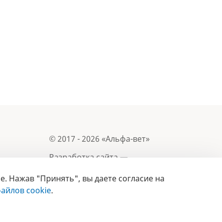
© 2017 - 2026 «Альфа-вет»
Разработка сайта —
e. Нажав "Принять", вы даете согласие на
Лицензия № 02150/1874, УНП 190845301
айлов cookie
.
Информация, представленная на сайте, носит
- 2019
справочный характер и не является публичной
офертой.