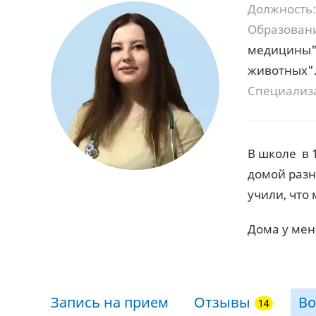
Должность:
Образован
медицины" 
животных".
Специализ
В школе в 1
домой разн
учили, что
Дома у мен
Запись на прием
Отзывы
Во