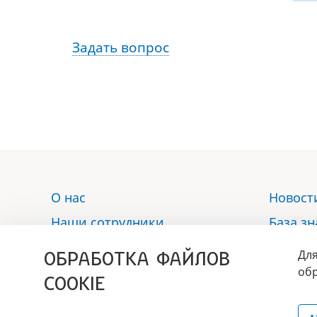
Задать вопрос
О нас
Новост
Наши сотрудники
База з
Услуги
Отзыв
ОБРАБОТКА ФАЙЛОВ
Для
Аптека
Контак
обр
COOKIE
Политика обработки
персональных данных