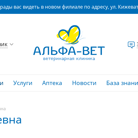
рады вас видеть в новом филиале по адресу, ул. Кижеват
ник
и
Услуги
Аптека
Новости
База знан
вна
евна