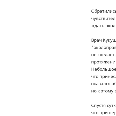
Обратились
чувствител
ждать окол
Врач Кукуш
"околоправ
не сделает
протяжении
Небольшое 
что принес
оказался а
но к этому
Спустя сут
что при пе