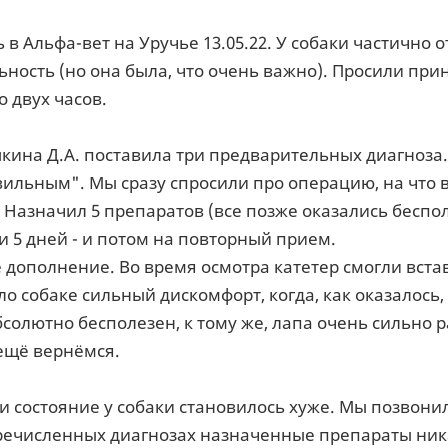
 в Альфа-вет на Уручье 13.05.22. У собаки частично
ьность (но она была, что очень важно). Просили при
о двух часов.
кина Д.А. поставила три предварительных диагноза.
ильным". Мы сразу спросили про операцию, на что ве
. Назначил 5 препаратов (все позже оказались бесп
 5 дней - и потом на повторный прием.
дополнение. Во время осмотра катетер смогли встави
ло собаке сильный дискомфорт, когда, как оказалось,
бсолютно бесполезен, к тому же, лапа очень сильно р
 ещё вернёмся.
ки состояние у собаки становилось хуже. Мы позвони
речисленных диагнозах назначенные препараты ник