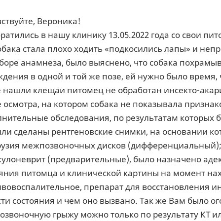
ствуйте, Вероника!
ратились в нашу клинику 13.05.2022 года со свои пит
обака стала плохо ходить «подкосились лапы» и неп
боре анамнеза, было выяснено, что собака похрамы
дения в одной и той же позе, ей нужно было время, 
е нашли клещаи питомец не обработан инсекто-ака
 осмотра, на котором собака не показывала призна
нительные обследования, по результатам которых б
ли сделаны рентгеновские снимки, на основании к
рузия межпозвоночных дисков (дифференциальный);
улоневрит (предварительные), было назначено адек
ояния питомца и клинической картины на момент на
вовоспалительное, препарат для восстановления инн
ти состояния и чем оно вызвано. Так же Вам было ог
звоночную грыжу можно только по результату КТ и