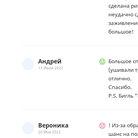
сделана ри
неудачно с
заживление
большое!
Андрей
Большое сп
13 Июля 2022
(ушивали т
отлично.
Спасибо.
P.S. Бигль
Вероника
! Из-за об
20 Мая 2022
шанс на по