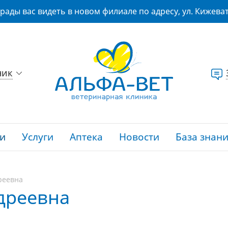
рады вас видеть в новом филиале по адресу, ул. Кижеват
ник
и
Услуги
Аптека
Новости
База знан
реевна
дреевна