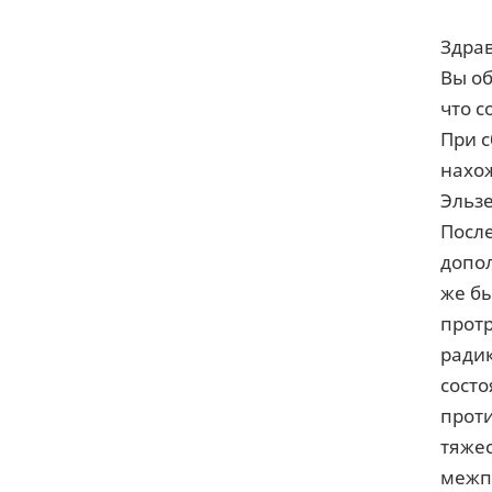
Здрав
Вы об
что с
При с
нахож
Эльз
После
допол
же бы
прот
радик
сост
проти
тяжес
межпо