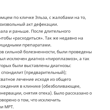
омцем по кличке Эльза, с жалобами на то,
роизвольный акт дефекации.
вала и раньше. После длительного
чтобы «расходиться». Так же недавно на
рицидными препаратами.
ков сильной болезненности, были проведены
ыл исключен диагноз «пироплазмоз», а так
оторых были выставлены диагнозы:
 спондилит (предварительный);
ватное лечение исходя из общего
хождения в клинике (обезболивающее,
ервации, снятия отека). Было рассказано о
оворено о том, что исключить
ли МРТ.