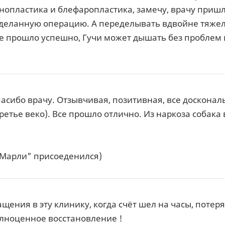
нопластика и блефаропластика, замечу, врачу приш
деланную операцию. А переделывать вдвойне тяжело
 прошло успешно, Гучи может дышать без проблем и
асибо врачу. Отзывчивая, позитивная, все досконал
ретье веко). Все прошло отлично. Из наркоза собака
 "Марли" присоеденился)
ращения в эту клинику, когда счёт шел на часы, поте
лноценное восстановление !