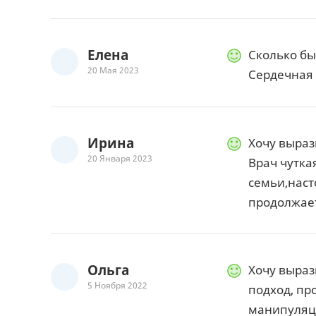
Елена
Сколько бы
20 Мая 2023
Сердечная 
Ирина
Хочу выраз
20 Января 2023
Врач чутка
семьи,наст
продолжает
Ольга
Хочу выраз
5 Ноября 2022
подход, пр
манипуляци