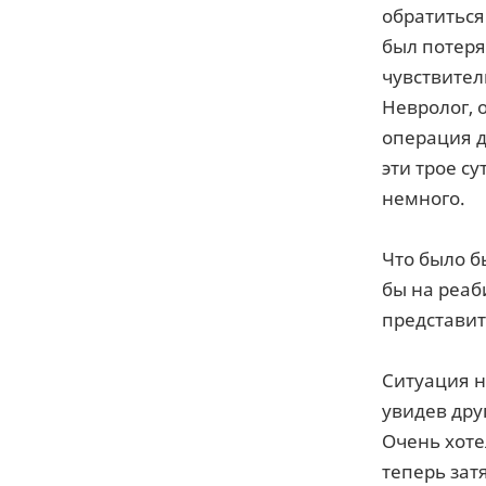
обратиться
был потеря
чувствитель
Невролог, 
операция д
эти трое с
немного.
Что было б
бы на реаб
представит
Ситуация н
увидев дру
Очень хоте
теперь зат