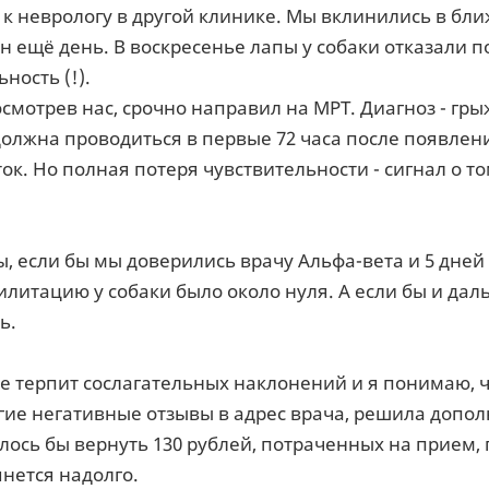
 к неврологу в другой клинике. Мы вклинились в бл
н ещё день. В воскресенье лапы у собаки отказали 
ность (!).
осмотрев нас, срочно направил на МРТ. Диагноз - г
олжна проводиться в первые 72 часа после появлени
уток. Но полная потеря чувствительности - сигнал о т
ы, если бы мы доверились врачу Альфа-вета и 5 дн
илитацию у собаки было около нуля. А если бы и да
ь.
е терпит сослагательных наклонений и я понимаю, ч
гие негативные отзывы в адрес врача, решила допол
лось бы вернуть 130 рублей, потраченных на прием
янется надолго.