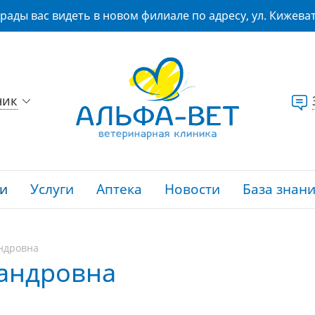
рады вас видеть в новом филиале по адресу, ул. Кижеват
ник
и
Услуги
Аптека
Новости
База знан
ндровна
андровна