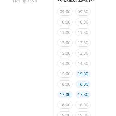
Нет приема
пр. Независимости, 177
пр. Неза
09:00
09:30
09:00
10:00
10:30
10:00
11:00
11:30
11:00
12:00
12:30
12:00
13:00
13:30
13:00
14:00
14:30
14:00
15:00
15:30
15:00
16:00
16:30
16:00
17:00
17:30
17:00
18:00
18:30
18:00
19:00
19:30
19:00