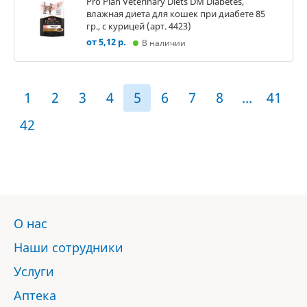
Pro Plan Veterinary Diets DM Diabetes,
влажная диета для кошек при диабете 85
гр., с курицей (арт. 4423)
от 5,12 р.
В наличии
1
2
3
4
5
6
7
8
...
41
42
О нас
Наши сотрудники
Услуги
Аптека