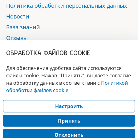
Политика обработки персональных данных
Новости
База знаний
Отзывы
Контакты
ОБРАБОТКА ФАЙЛОВ COOKIE
Мы в социальных сетях:
Для обеспечения удобства сайта используются
файлы cookie. Нажав "Принять", вы даете согласие
на обработку данных в соответствии с
Политикой
БРЕНД
обработки файлов cookie
.
ГОДА 2017 - 2019
Настроить
© 2017 - 2026 «Альфа-вет»
Разработка сайта —
Принять
Лицензия № 02150/1874, УНП 190845301
Отклонить
Информация, представленная на сайте, носит справочный характер и не