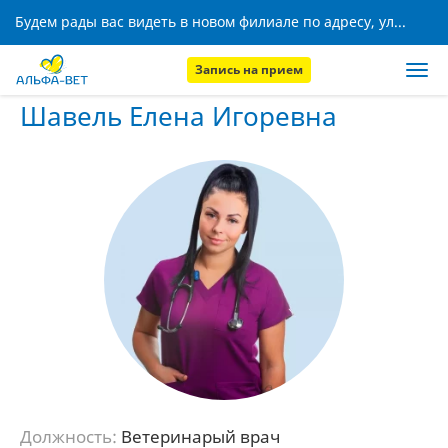
Будем рады вас видеть в новом филиале по адресу, ул. Кижеватова, 8!
Запись на прием
Главная
Наши сотрудники
Шавель Елена Игоревна
Шавель Елена Игоревна
Должность:
Ветеринарый врач