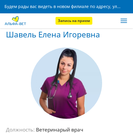
Будем рады вас видеть в новом филиале по адресу, ул. Кижеватова, 8!
Запись на прием
Главная
Наши сотрудники
Шавель Елена Игоревна
Шавель Елена Игоревна
Должность:
Ветеринарый врач