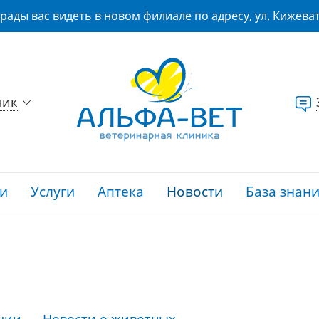
рады вас видеть в новом филиале по адресу, ул. Кижеват
ник
и
Услуги
Аптека
Новости
База знан