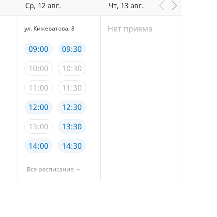
Ср, 12 авг.
Чт, 13 авг.
Пт, 14 
Нет приема
Нет п
ул. Кижеватова, 8
09:00
09:30
10:00
10:30
11:00
11:30
12:00
12:30
13:00
13:30
14:00
14:30
15:00
15:30
Все расписание
16:00
16:30
17:00
17:30