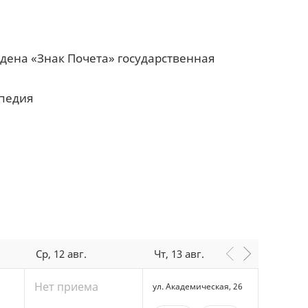
18:00
18:30
19:00
19:30
дена «Знак Почета» государственная
20:00
20:30
опедия
Ср, 12 авг.
Чт, 13 авг.
Пт, 14 
Нет приема
ул. Академическая, 26
ул. Акад