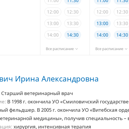
11:00
11:30
11:00
11:30
12:00
12:30
12:00
12:30
13:00
13:30
13:00
13:30
14:00
14:30
14:00
14:30
15:00
15:30
15:00
15:30
Все расписание
Все расписание
16:00
16:30
16:00
16:30
17:00
17:30
17:00
17:30
вич Ирина Александровна
18:00
18:30
18:00
18:30
19:00
19:30
19:00
19:30
Старший ветеринарный врач
ие:
В 1998 г. окончила УО «Смиловичский государст
20:00
20:30
20:00
20:30
ый фельдшер. В 2005 г. окончила УО «Витебская орд
етеринарной медицины», получив специальность –
ация:
хирургия, интенсивная терапия