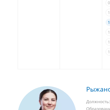
0
1
1
1
1
1
Рыжано
Должность:
Образован