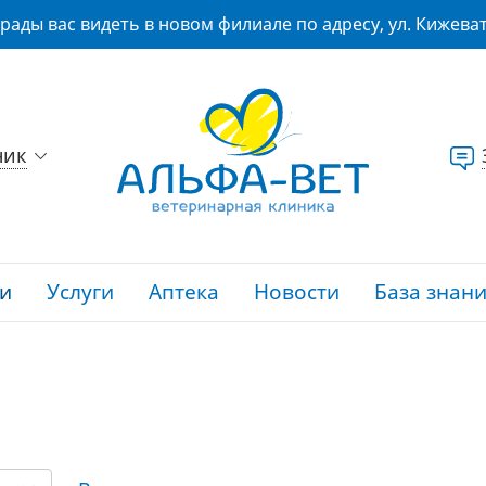
рады вас видеть в новом филиале по адресу, ул. Кижеват
ник
и
Услуги
Аптека
Новости
База знан
И