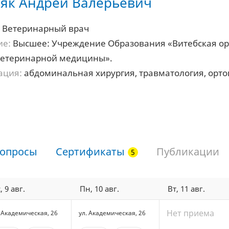
як Андрей Валерьевич
8:00
18:30
18:00
18:30
9:00
19:30
19:00
19:30
Ветеринарный врач
ие:
Высшее: Учреждение Образования «Витебская ор
0:00
20:30
20:00
20:30
ветеринарной медицины».
ация:
абдоминальная хирургия, травматология, орт
опросы
Сертификаты
Публикации
, 9 авг.
Пн, 10 авг.
Вт, 11 авг.
Нет приема
. Академическая, 26
ул. Академическая, 26