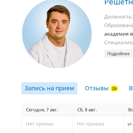
Решетн
1
1
Должность:
Образован
2
академия 
Специализ
Подробнее
Запись на прием
Отзывы
В
Сегодня, 7 авг.
Сб, 8 авг.
Вс
Нет приема
Нет приема
ул