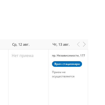
Ср, 12 авг.
Чт, 13 авг.
Пт, 14 
Нет приема
пр. Независимости, 177
пр. Неза
Врач стационара
Врач с
Прием не
Прием н
осуществляется
осущест