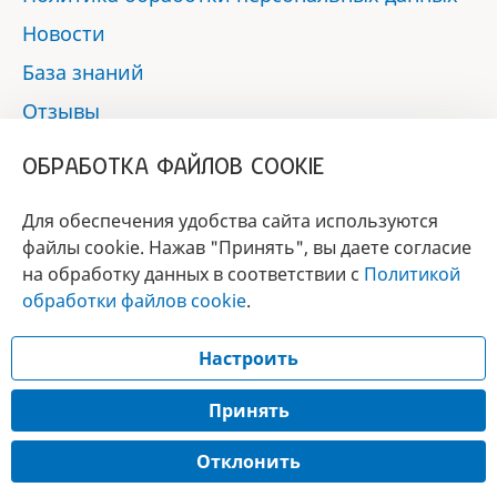
Новости
База знаний
Отзывы
Контакты
ОБРАБОТКА ФАЙЛОВ COOKIE
Мы в социальных сетях:
Для обеспечения удобства сайта используются
файлы cookie. Нажав "Принять", вы даете согласие
на обработку данных в соответствии с
Политикой
БРЕНД
обработки файлов cookie
.
ГОДА 2017 - 2019
Настроить
© 2017 - 2026 «Альфа-вет»
Разработка сайта —
Принять
Лицензия № 02150/1874, УНП 190845301
Отклонить
Информация, представленная на сайте, носит справочный характер и не
является публичной офертой.